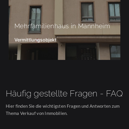
enhaus in Mannheim
Mehrfamilienhau
ekt
Von Like Home angemi
Häufig gestellte Fragen - FAQ
Hier finden Sie die wichtigsten Fragen und Antworten zum
Thema Verkauf von Immobilien.