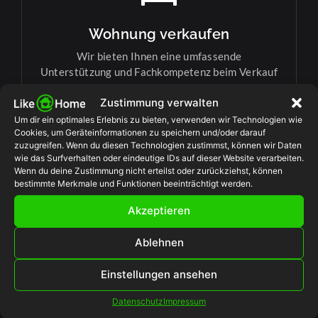
Wohnung verkaufen
Wir bieten Ihnen eine umfassende
Unterstützung und Fachkompetenz beim Verkauf
Ihrer Wohnung.
Zustimmung verwalten
Um dir ein optimales Erlebnis zu bieten, verwenden wir Technologien wie
Cookies, um Geräteinformationen zu speichern und/oder darauf
zuzugreifen. Wenn du diesen Technologien zustimmst, können wir Daten
Termin verinbaren
wie das Surfverhalten oder eindeutige IDs auf dieser Website verarbeiten.
Wenn du deine Zustimmung nicht erteilst oder zurückziehst, können
bestimmte Merkmale und Funktionen beeinträchtigt werden.
Akzeptieren
Ablehnen
Grundstück
Einstellungen ansehen
Wir stehen Ihnen mit Expertise und Engagement
Datenschutz
Impressum
zur Seite, um den Verkauf Ihres Grundstücks