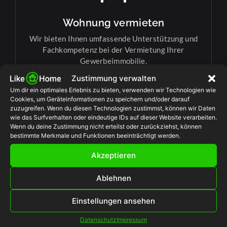
Wohnung vermieten
Wir bieten Ihnen umfassende Unterstützung und
Fachkompetenz bei der Vermietung Ihrer
Gewerbeimmobilie.
Zustimmung verwalten
Um dir ein optimales Erlebnis zu bieten, verwenden wir Technologien wie
Cookies, um Geräteinformationen zu speichern und/oder darauf
Termin verinbaren
zuzugreifen. Wenn du diesen Technologien zustimmst, können wir Daten
wie das Surfverhalten oder eindeutige IDs auf dieser Website verarbeiten.
Wenn du deine Zustimmung nicht erteilst oder zurückziehst, können
bestimmte Merkmale und Funktionen beeinträchtigt werden.
Akzeptieren
Ablehnen
Grundstück
Einstellungen ansehen
Wir stehen Ihnen mit Expertise und Engagement
zur Seite, um die Vermietung Ihrer
Datenschutz
Impressum