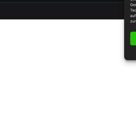
Ger
Tec
auf
zur