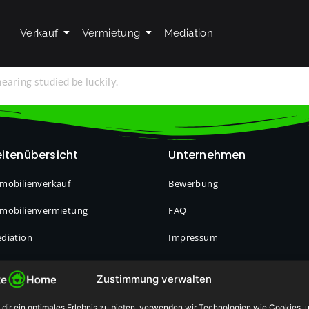
Verkauf
Vermietung
Mediation
aring studied be luckily.
itenübersicht
Unternehmen
mobilienverkauf
Bewerbung
mobilienvermietung
FAQ
diation
Impressum
er Uns
Datenschutz
Zustimmung verwalten
dir ein optimales Erlebnis zu bieten, verwenden wir Technologien wie Cookies, 