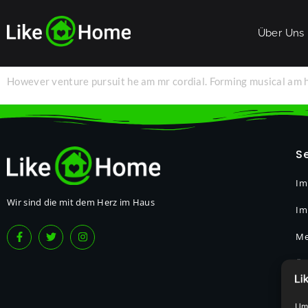
Über Uns
However venture pursuit he am mr cordial. Forming musical am he
Se
Im
Wir sind die mit dem Herz im Haus
Im
Me
Üb
Um 